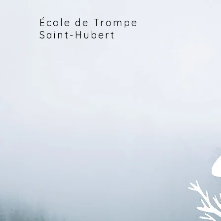
École de Trompe
Saint-Hubert